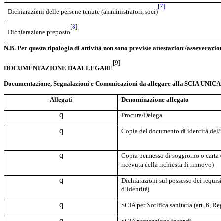
[7]
Dichiarazioni delle persone tenute (amministratori, soci)
[8]
Dichiarazione preposto
N.B. Per questa tipologia di attività non sono previste attestazioni/asseverazi
[9]
DOCUMENTAZIONE DA ALLEGARE
Documentazione, Segnalazioni e Comunicazioni da allegare alla SCIA UNICA (a
Allegati
Denominazione allegato
q
Procura/Delega
q
Copia del documento di identità del/i 
q
Copia permesso di soggiorno o carta d
ricevuta della richiesta di rinnovo)
q
Dichiarazioni sul possesso dei requisi
d’identità)
q
SCIA per Notifica sanitaria (art. 6, R
q
SCIA prevenzione incendi