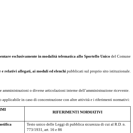
sentare
esclusivamente in modalità telematica allo Sportello Unico
del Comune
 relativi allegati, ai moduli ed elenchi
pubblicati sul proprio sito istituzionale.
re amministrazioni o diverse articolazioni interne dell’amministrazione ricevente.
 applicabile in caso di concentrazione con altre attività e i riferimenti normativi:
IMI
RIFERIMENTI NORMATIVI
notifica
Testo unico delle Leggi di pubblica sicurezza di cui al R.D. n.
773/1931, art. 16 e 86