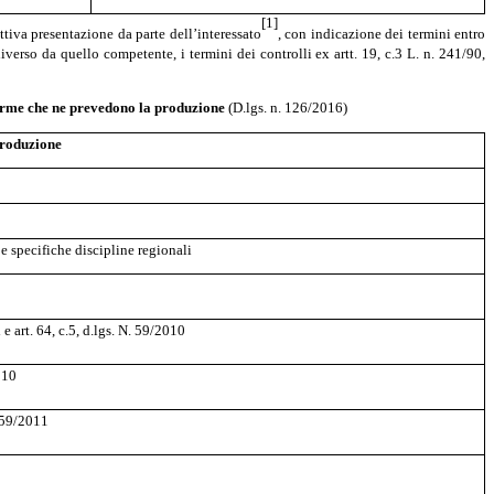
[1]
ttiva presentazione da parte dell’interessato
, con indicazione dei termini entro
iverso da quello competente, i termini dei controlli ex artt. 19, c.3 L. n. 241/90,
 norme che ne prevedono la produzione
(D.lgs. n. 126/2016)
produzione
 e specifiche discipline regionali
e art. 64, c.5, d.lgs. N. 59/2010
2010
 159/2011