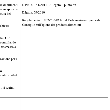
ne di alimenti
D.P.R. n. 151/2011 - Allegato I, punto 66
do un apposito
D.lgs. n. 59/2010
 cura del
Regolamento n. 852/2004/CE del Parlamento europeo e del
Consiglio sull’igiene dei prodotti alimentari
ichieste
, la SCIA
a compilando
è trasmesso a
zazione per i
la
amministrativi
ativi regimi