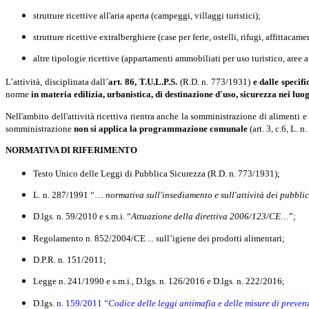
strutture ricettive all'aria aperta (campeggi, villaggi turistici);
strutture ricettive extralberghiere (case per ferie, ostelli, rifugi, affittaca
altre tipologie ricettive (appartamenti ammobiliati per uso turistico, aree a
L’attività, disciplinata dall’
art. 86, T.U.L.P.S.
(R.D. n. 773/1931)
e dalle specif
norme
in materia edilizia, urbanistica, di destinazione d'uso, sicurezza nei lu
Nell'ambito dell'attività ricettiva rientra anche la somministrazione di alimenti e
somministrazione
non si applica la programmazione comunale
(art. 3, c.6, L. 
NORMATIVA DI RIFERIMENTO
Testo Unico delle Leggi di Pubblica Sicurezza (R.D. n. 773/1931);
L. n. 287/1991 “…
normativa sull'insediamento e sull'attività dei pubblic
D.lgs. n. 59/2010 e s.m.i. “
Attuazione della direttiva 2006/123/CE…
”;
Regolamento n. 852/2004/CE ... sull’igiene dei prodotti alimentari;
D.P.R. n. 151/2011;
Legge n. 241/1990 e s.m.i., D.lgs. n. 126/2016 e D.lgs. n. 222/2016;
D.lgs.
n. 159/2011 “
Codice delle leggi antimafia e delle misure di preve