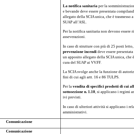
La
notifica
sanitaria
per la somministrazio
e bevande deve essere presentata compilan
allegato della SCIA unica, che è trasmesso a
SUAP all’ASL.
Per la notifica sanitaria non devono essere r
asseverazioni.
In caso di strutture con più di 25 posti letto
prevenzione incendi
deve essere presentat
un apposito allegato della SCIA unica, che 
cura del SUAP ai VV.FF.
La SCIA svolge anche la funzione di autoriz
fini di cui agli artt. 16 e 86 TULPS.
Per la
vendita di specifici prodotti di cui al
sottosezione n. 1.10
, si applicano i regimi 
ivi previsti.
In caso di ulteriori attività si applicano i rel
amministrativi.
Comunicazione
Comunicazione