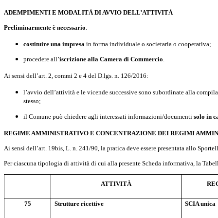
ADEMPIMENTI E MODALITÀ DI AVVIO DELL’ATTIVITÀ
Preliminarmente
è necessario
:
costituire una impresa
in forma individuale o societaria o cooperativa;
procedere all’
iscrizione alla Camera di Commercio
.
Ai sensi dell’art. 2, commi 2 e 4 del D.lgs. n. 126/2016:
l
’avvio dell’attività e le vicende successive sono subordinate alla compil
stesso;
il Comune può chiedere agli interessati informazioni/documenti
solo in 
REGIME AMMINISTRATIVO E CONCENTRAZIONE DEI REGIMI AMMIN
Ai sensi dell’art. 19bis, L. n. 241/90, la pratica deve essere presentata allo Spo
Per ciascuna tipologia di attività di cui alla presente Scheda informativa, la Tabel
ATTIVITÀ
RE
75
Strutture ricettive
SCIA unica