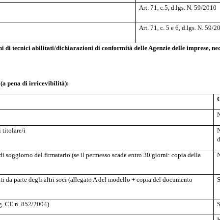
Art. 71, c.5, d.lgs. N. 59/2010
Art. 71, c. 5 e 6, d.lgs. N. 59/
oni di tecnici abilitati/dichiarazioni di conformità delle Agenzie delle imprese,
 pena di irricevibilità):
C
N
titolare/i
N
d
i soggiorno del firmatario (se il permesso scade entro 30 giorni: copia della
N
ti da parte degli altri soci (allegato A del modello + copia del documento
S
eg. CE n. 852/2004)
S
I