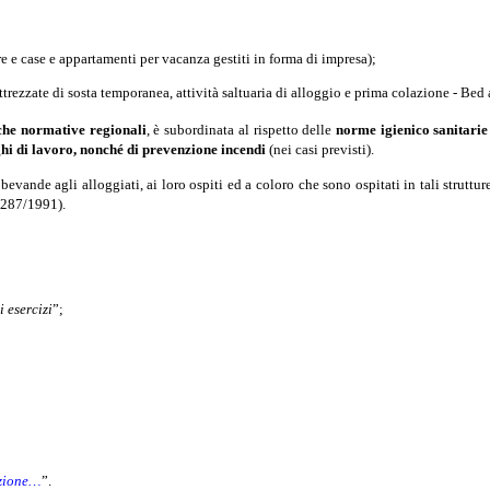
mere e case e appartamenti per vacanza gestiti in forma di impresa);
ttrezzate di sosta temporanea, attività saltuaria di alloggio e prima colazione - Bed 
iche normative regionali
, è subordinata al rispetto delle
norme igienico sanitarie
oghi di lavoro, nonché di prevenzione incendi
(nei casi previsti).
 bevande agli alloggiati, ai loro ospiti ed a coloro che sono ospitati in tali strutt
n. 287/1991).
i esercizi
”;
nzione…
”.