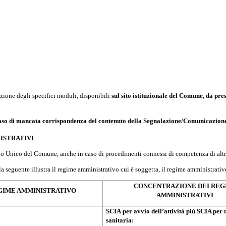
azione degli specifici moduli, disponibili
sul sito istituzionale del Comune, da pre
caso di mancata corrispondenza del contenuto della Segnalazione/Comunicazione e
ISTRATIVI
rtello Unico del Comune, anche in caso di procedimenti connessi di competenza di alt
la seguente illustra il regime amministrativo cui è soggetta, il regime amministrativo
CONCENTRAZIONE DEI REG
GIME AMMINISTRATIVO
AMMINISTRATIVI
SCIA
per
avvio
dell’attività
più
SCIA per
sanitaria: