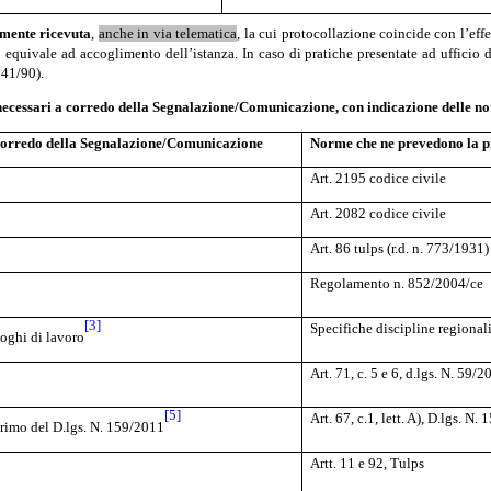
mente ricevuta
,
anche in via telematica
, la cui protocollazione coincide con l’effe
 equivale ad accoglimento dell’istanza. In caso di pratiche presentate ad ufficio d
241/90).
tiva necessari a corredo della Segnalazione/Comunicazione, con indicazione delle
 corredo della Segnalazione/Comunicazione
Norme che ne prevedono la 
Art. 2195 codice civile
Art. 2082 codice civile
Art. 86 tulps (r.d. n. 773/1931)
Regolamento n. 852/2004/ce
[3]
Specifiche discipline regionali 
uoghi di lavoro
Art. 71, c. 5 e 6, d.lgs. N. 59/
[5]
Art. 67, c.1, lett. A), D.lgs. N.
primo del D.lgs. N. 159/2011
Artt. 11 e 92, Tulps