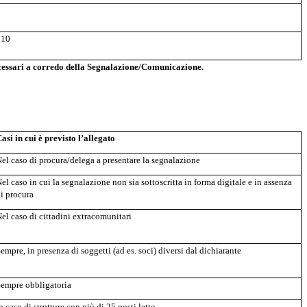
2010
 necessari a corredo della Segnalazione/Comunicazione.
asi in cui è previsto l’allegato
el caso di procura/delega a presentare la segnalazione
el caso in cui la segnalazione non sia sottoscritta in forma digitale e in assenza
i procura
el caso di cittadini extracomunitari
empre, in presenza di soggetti (ad es. soci) diversi dal dichiarante
empre obbligatoria
n caso di strutture con più di 25 posti letto